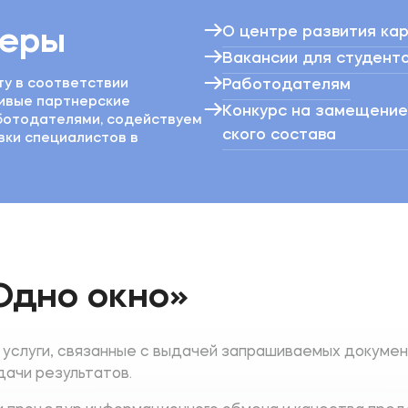
О центре развития ка
ьеры
Вакансии для студенто
у в соответствии
Работодателям
чивые партнерские
Конкурс на замещени
ботодателями, содействуем
ского состава
ки специалистов в
Одно окно»
услуги, связанные с выдачей запрашиваемых документ
дачи результатов.