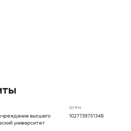
иты
ОГРН
 учреждение высшего
1027739751346
еский университет