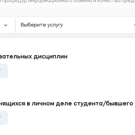
 процедур информационного обмена и качества предо
Выберите услугу
вательных дисциплин
т
нящихся в личном деле студента/бывшего
т