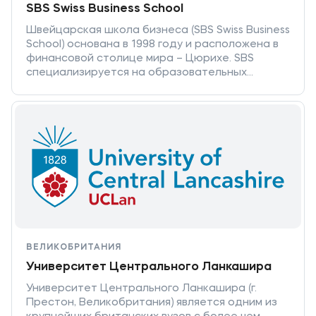
SBS Swiss Business School
Швейцарская школа бизнеса (SBS Swiss Business
School) основана в 1998 году и расположена в
финансовой столице мира – Цюрихе. SBS
специализируется на образовательных
программах в области бизнес-
администрирования, предлагая программы
бакалавриата, магистратуры, MBA и DBA, а
также различные бизнес-курсы. Располагая
обширной международной сетью школ-
партнеров и аккредитованных учреждений,
привлекая на обучение студентов из
различных стран мира и приглашая ведущих
профессоров и практиков, Швейцарская школа
бизнеса имеет международное признание.
Школа входит в число лучших бизнес-школ
мира по рейтингу Financial Times, занимает 14
ВЕЛИКОБРИТАНИЯ
место среди лучших программ МВА в Европе по
Университет Центрального Ланкашира
рейтингу British CEO Magazine, аккредитована
Международной ассамблеей
Университет Центрального Ланкашира (г.
университетского бизнес-образования (IACBE)
Престон, Великобритания) является одним из
и Аккредитационным советом бизнес-школ и