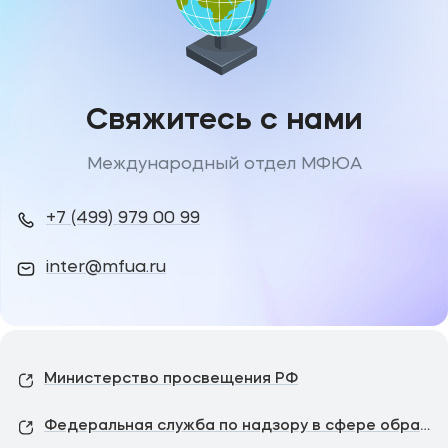
Стоимость услуги — 3500 рублей.
Оплатите счёт удобным способом: в личном
кабинете студента, через QR-код, по
реквизитам или в кассе.
Свяжитесь с нами
4. Подтвердите оплату
Международный отдел МФЮА
Направьте скан или фото квитанции
на
inter@mfua.ru
.
+7 (499) 979 00 99
inter@mfua.ru
5. Ожидайте готовности
ЕПД изготавливается в течение 10 рабочих
дней после подтверждения оплаты.
Министерство просвещения РФ
6. Получите уведомление
Федеральная служба по надзору в сфере образования и науки
На ваш e-mail придёт сообщение о