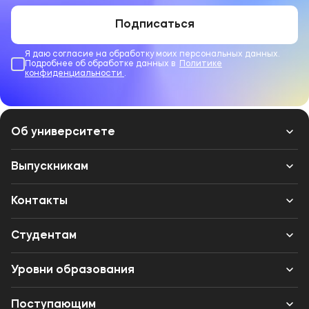
Подписаться
Я даю согласие на обработку моих персональных данных.
Подробнее об обработке данных в
Политике
конфиденциальности
.
Об университете
Лицензии и документы
Выпускникам
Сведения об образовательной организации
Контакты
Выпускникам
Структура
Банковские реквизиты
Студентам
Международное сотрудничество
Одно окно
Вход в личный кабинет
Уровни образования
Музейно-выставочный центр МФЮА
Вакансии
Центр карьеры
Колледж (СПО)
Партнеры
Поступающим