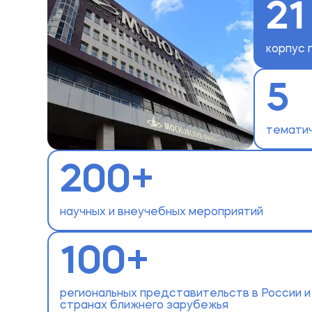
21
корпус 
5
темати
200+
научных и внеучебных мероприятий
100+
региональных представительств в России и
странах ближнего зарубежья