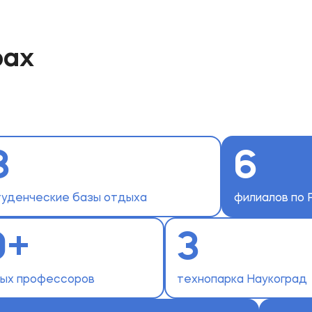
рах
3
6
туденческие базы отдыха
филиалов по 
0+
3
ных профессоров
технопарка Наукоград