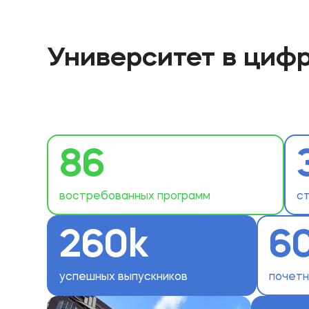
Университет в циф
86
востребованных программ
с
260k
6
успешных выпускников
почет