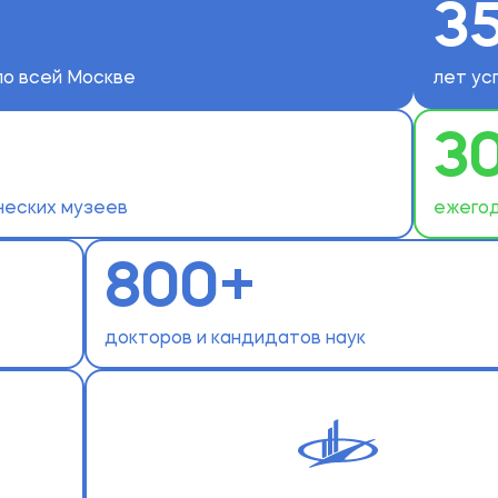
3
по всей Москве
лет ус
3
ческих музеев
ежегод
800+
докторов и кандидатов наук