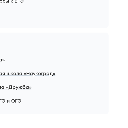
рсы к ЕГЭ
д»
я школа «Наукоград»
ла «Дружба»
ГЭ и ОГЭ