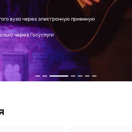
гого вуза через электронную приемную
олько через Госуслуги
я