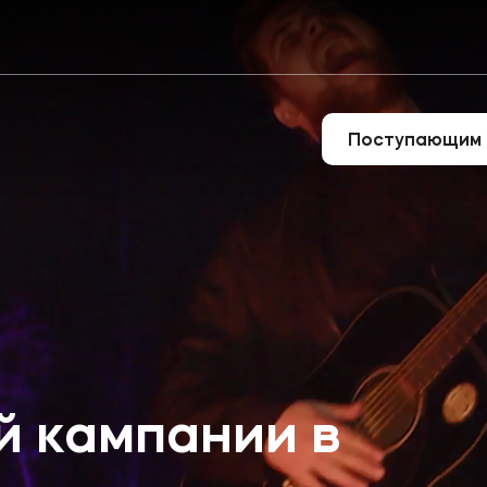
Поступающим
нсово-юридически
й кампании в