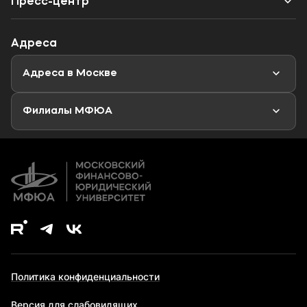
Пресс-центр
Специалитет
Профориентационный тест
Объявления
Адреса
Магистратура
Мероприятия
Новости
Адреса в Москве
Аспирантура
Второе высшее образование
Филиалы МФЮА
Дополнительное образование
Политика конфиденциальности
Версия для слабовидящих