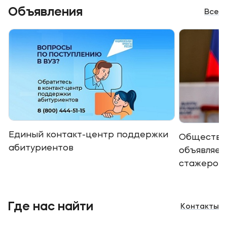
Объявления
Все
Единый контакт-центр поддержки
Обществе
абитуриентов
объявляет
стажеров 
проведени
по общес
выборами
Где нас найти
Контакты
Государс