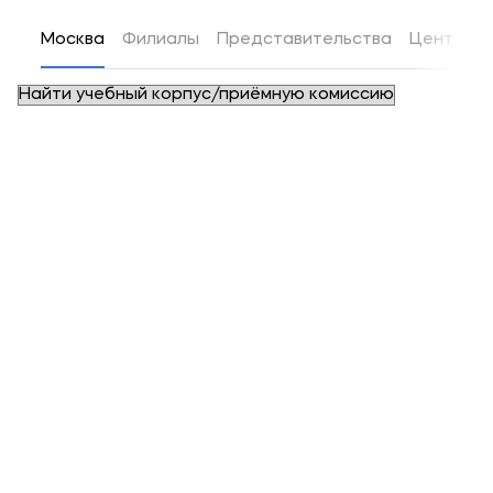
Москва
Филиалы
Представительства
Центры д