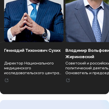
Геннадий Тихонович Сухих
Владимир Вольфов
Жириновский
Директор Национального
Советский и российск
медицинского
политический деятель
исследовательского центра
Основатель и предсе
акушерства, гинекологии и
Либерально-демократ
перинатологии имени
партии России. Депут
академика В.И. Кулакова
Государственной Дум
Федерального собран
Российской Федераци
восьми созывов с перв
существования нижне