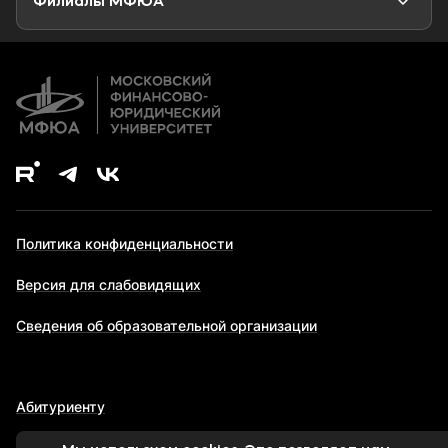
Филиалы МФЮА
В рамках мероприятия студенты узнали
Дополнительное образование
много нового об истории таможенного
дела и о современных тенденциях
развития таможенных органов
Российской Федерации. Также
студентам была предоставлена
возможность активно обсуждать
интересующие их вопросы и получить
на них четкие и развернутые ответы.
Политика конфиденциальности
Версия для слабовидящих
Сведения об образовательной организации
Абитуриенту