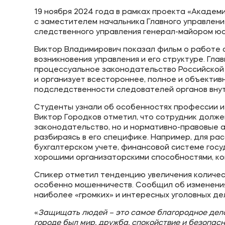
19 ноября 2024 года в рамках проекта «Акаде
с заместителем начальника Главного управления
следственного управления генерал-майором ю
Виктор Владимирович показал фильм о работе 
возникновения управления и его структуре. Гла
процессуальное законодательство Российской
и организует всестороннее, полное и объектив
подследственности следователей органов внут
Студенты узнали об особенностях профессии и
Виктор Городков отметил, что сотрудник долже
законодательство, но и нормативно-правовые ак
разбираясь в его специфике. Например, для ра
бухгалтерском учете, финансовой системе гос
хорошими организаторскими способностями, ко
Спикер отметил тенденцию увеличения количе
особенно мошенничеств. Сообщил об изменения
наиболее «громких» и интересных уголовных де
«
Защищать людей – это самое благородное дело.
городе был мир, дружба, спокойствие и безопасн