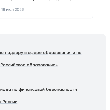
ключевых юридических
16 июл 2026
10 и
направлений подготовки
Федеральная служба по надзору в сфере образования и науки
«Российское образование»
иада по финансовой безопасности
 России