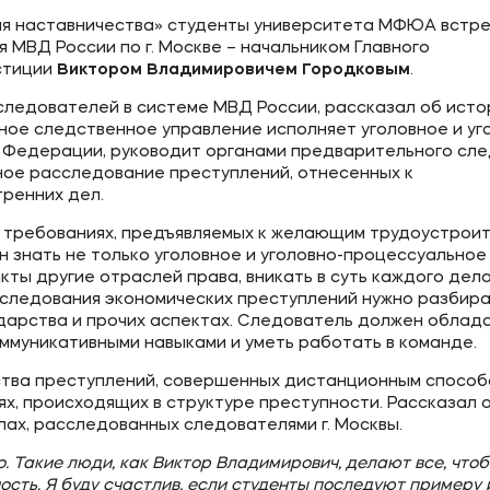
мия наставничества» студенты университета МФЮА встр
 МВД России по г. Москве – начальником Главного
стиции
Виктором Владимировичем Городковым
.
следователей в системе МВД России, рассказал об исто
вное следственное управление исполняет уголовное и уг
 Федерации, руководит органами предварительного сле
ное расследование преступлений, отнесенных к
ренних дел.
 требованиях, предъявляемых к желающим трудоустроит
н знать не только уголовное и уголовно-процессуальное
ты другие отраслей права, вникать в суть каждого дела
сследования экономических преступлений нужно разбира
ударства и прочих аспектах. Следователь должен облад
ммуникативными навыками и уметь работать в команде.
ства преступлений, совершенных дистанционным способ
х, происходящих в структуре преступности. Рассказал 
лах, расследованных следователями г. Москвы.
 Такие люди, как Виктор Владимирович, делают все, чтоб
ость. Я буду счастлив, если студенты последуют примеру 