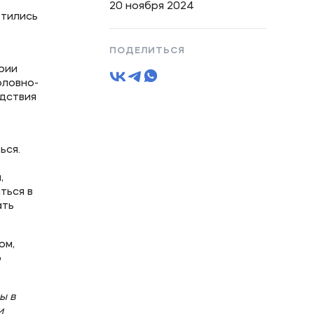
20 ноября 2024
етились
ПОДЕЛИТЬСЯ
рии
оловно-
дствия
ься.
,
ться в
ать
ом,
о
ы в
и