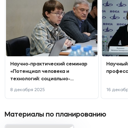
Научно-практический семинар
Научный
«Потенциал человека и
професс
технологий: социально-
экономические предпосылки
8 декабря 2025
16 декаб
развития»
Материалы по планированию