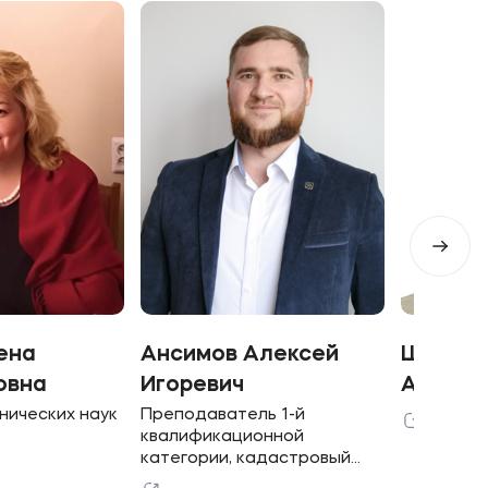
ена
Ансимов Алексей
Шавахо
овна
Игоревич
Алексе
нических наук
Преподаватель 1-й
квалификационной
категории, кадастровый
инженер