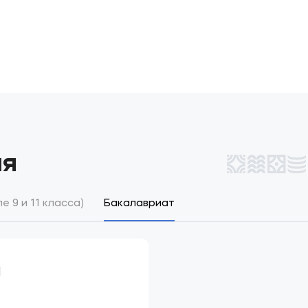
ия
 9 и 11 класса)
Бакалавриат
ы