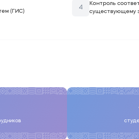
Контроль соотве
ем (ГИС)
существующему з
рудников
студе