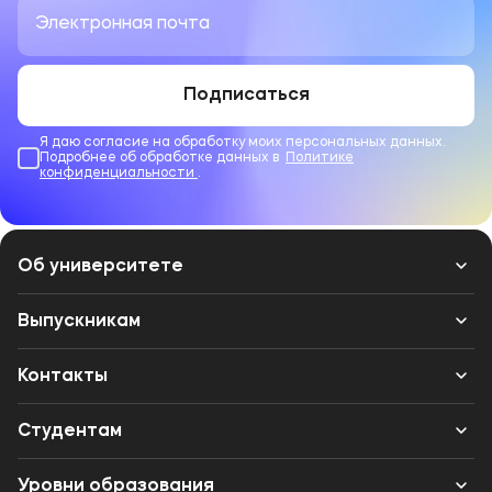
Подписаться
Я даю согласие на обработку моих персональных данных.
Подробнее об обработке данных в
Политике
конфиденциальности
.
Об университете
Лицензии и документы
Выпускникам
Сведения об образовательной организации
Контакты
Выпускникам
Структура
Банковские реквизиты
Студентам
Международное сотрудничество
Одно окно
Вход в личный кабинет
Уровни образования