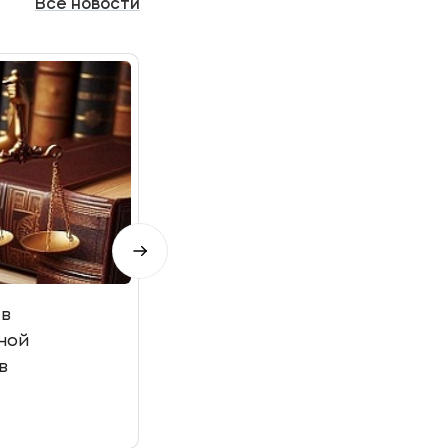
Все
новости
 в
Студентки МФЮА отмечены б
ной
Минюста России на Форуме 
в
клиник в МГУ
15 мая 2026