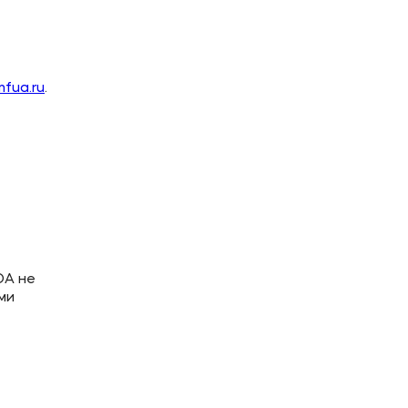
mfua.ru
.
ЮА не
ми