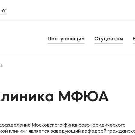
0-01
Поступающим
Студентам
ка
клиника МФЮА
одразделение Московского финансово-юридического
ой клиники является заведующий кафедрой гражданско