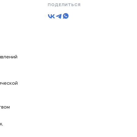
ПОДЕЛИТЬСЯ
авлений
ической
твом
х,