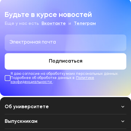
Будьте в курсе новостей
Еще у нас есть
Вконтакте
и
Телеграм
Подписаться
Я даю согласие на обработку моих персональных данных.
Подробнее об обработке данных в
Политике
конфиденциальности
.
Об университете
Лицензии и документы
Выпускникам
Сведения об образовательной организации