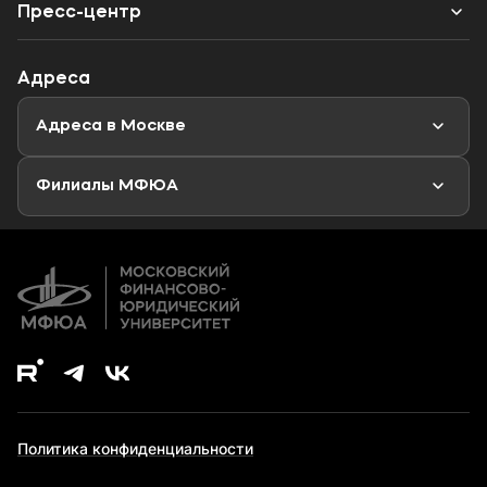
Калькулятор ЕГЭ
Наука
Пресс-центр
Специалитет
Профориентационный тест
Объявления
Адреса
Магистратура
Мероприятия
Новости
Адреса в Москве
Аспирантура
Второе высшее образование
Филиалы МФЮА
Дополнительное образование
Политика конфиденциальности