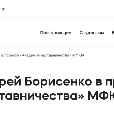
0-01
Поступающим
Студентам
о в проекте «Академия наставничества» МФЮА
рей Борисенко в п
ставничества» М