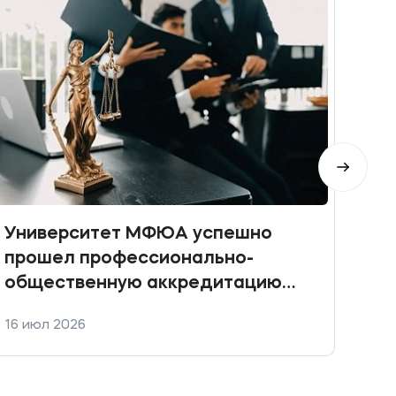
Университет МФЮА успешно
Пра
прошел профессионально-
общественную аккредитацию
ключевых юридических
16 июл 2026
10 и
направлений подготовки