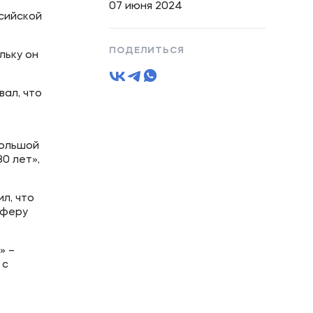
07 июня 2024
сийской
ПОДЕЛИТЬСЯ
льку он
вал, что
большой
0 лет»,
л, что
сферу
» –
 с