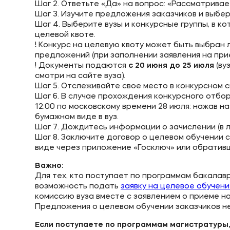
Шаг 2. Ответьте «Да» на вопрос: «Рассматривае
Шаг 3. Изучите предложения заказчиков и выбе
Шаг 4. Выберите вузы и конкурсные группы, в к
целевой квоте.
! Конкурс на целевую квоту может быть выбран
предложений (при заполнении заявления на при
! Документы подаются
с 20 июня до 25 июля
(ву
смотри на сайте вуза).
Шаг 5. Отслеживайте свое место в конкурсном с
Шаг 6. В случае прохождения конкурсного отбо
12:00 по московскому времени 28 июля: нажав 
бумажном виде в вуз.
Шаг 7. Дождитесь информации о зачислении (в
Шаг 8. Заключите договор о целевом обучении с
виде через приложение «Госключ» или обративши
Важно:
Для тех, кто поступает по программам бакалав
возможность подать
заявку на целевое обучен
комиссию вуза вместе с заявлением о приеме на
Предложения о целевом обучении заказчиков н
Если поступаете по программам магистратуры,