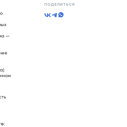
ПОДЕЛИТЬСЯ
по
ных
ма —
днее
а).
онном
сть
о: