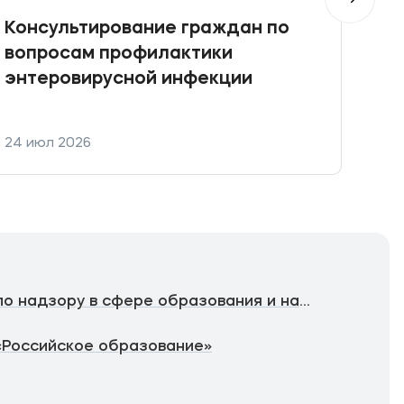
Консультирование граждан по
При
вопросам профилактики
Кон
энтеровирусной инфекции
фин
фин
уст
24 июл 2026
21 и
Федеральная служба по надзору в сфере образования и науки
«Российское образование»