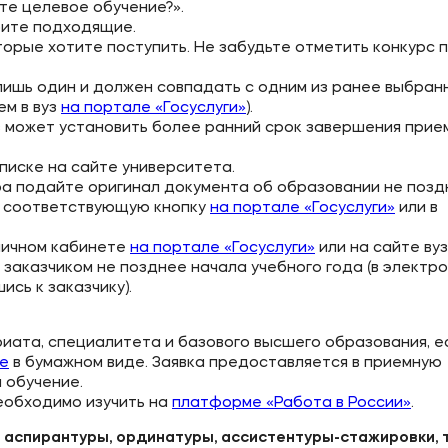
те целевое обучение?».
рите подходящие.
оторые хотите поступить. Не забудьте отметить конкурс 
 лишь один и должен совпадать с одним из ранее выбран
ем в вуз
на портале «Госуслуги»
).
з может установить более ранний срок завершения прие
писке на сайте университета.
ра подайте оригинал документа об образовании не поз
на соответствующую кнопку
на портале «Госуслуги»
или в
 личном кабинете
на портале «Госуслуги»
или на сайте вуз
 заказчиком не позднее начала учебного года (в электр
сь к заказчику).
риата, специалитета и базового высшего образования, е
ие
в бумажном виде. Заявка предоставляется в приемную
 обучение.
еобходимо изучить на
платформе «Работа в России»
.
 аспирантуры, ординатуры, ассистентуры-стажировки, т