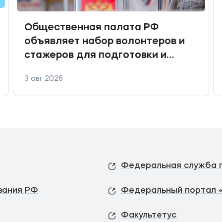
Общественная палата РФ
объявляет набор волонтеров и
стажеров для подготовки и
проведения Ситуационного
3 авг 2026
центра по общественному
наблюдению за выборами
депутатов Государственной
Думы
вания РФ
Федеральный портал 
Факультетус