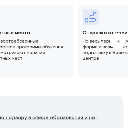
тные места
Отсрочка от арми
 востребованные
На весь период обу
рством программы обучения
форме и возможнос
сматривают наличие
подготовку в Военн
тных мест
центре
Федеральная служба по надзору в сфере образования и науки