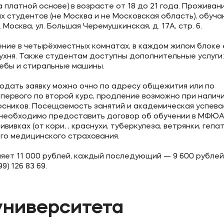
 платной основе) в возрасте от 18 до 21 года. Проживан
х студентов (не Москва и не Московская область), обуч
осква, ул. Большая Черемушкинская, д. 17А, стр. 6.
ие в четырёхместных комнатах, в каждом жилом блоке 
ухня. Также студентам доступны дополнительные услуги:
чебы и стиральные машины.
Подать заявку можно очно по адресу общежития или по
первого по второй курс, продление возможно при налич
урсников. Посещаемость занятий и академическая успев
и необходимо предоставить договор об обучении в МФЮА
ивках (от кори, , краснухи, туберкулеза, ветрянки, гепат
го медицинского страхования.
яет 11 000 рублей, каждый последующий — 9 600 рублей
9) 126 83 69.
университета