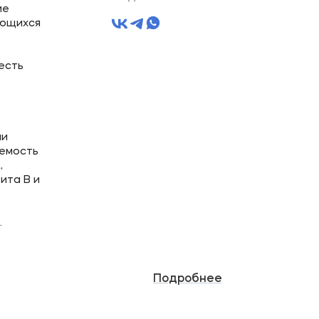
ие
ающихся
есть
ии
аемость
,
ита В и
.
Подробнее