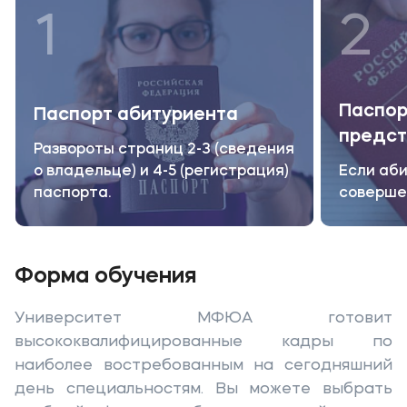
1
2
Паспор
Паспорт абитуриента
предст
Развороты страниц 2-3 (сведения
о владельце) и 4-5 (регистрация)
Если аби
паспорта.
соверше
Форма обучения
Университет МФЮА готовит
высококвалифицированные кадры по
наиболее востребованным на сегодняшний
день специальностям. Вы можете выбрать