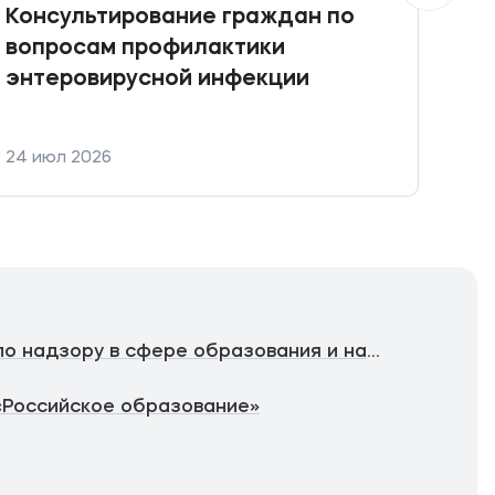
Консультирование граждан по
При
вопросам профилактики
Кон
энтеровирусной инфекции
фин
фин
уст
24 июл 2026
21 и
Федеральная служба по надзору в сфере образования и науки
«Российское образование»