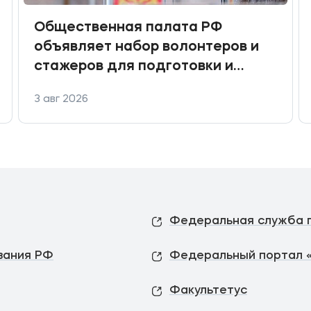
Общественная палата РФ
объявляет набор волонтеров и
стажеров для подготовки и
проведения Ситуационного
3 авг 2026
центра по общественному
наблюдению за выборами
депутатов Государственной
Думы
вания РФ
Федеральный портал 
Факультетус