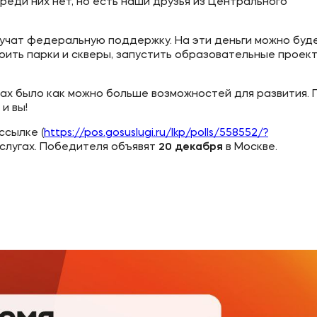
реди них нет, но есть наши друзья из Центрального
учат федеральную поддержку. На эти деньги можно буд
оить парки и скверы, запустить образовательные проек
онах было как можно больше возможностей для развития.
и вы!
ссылке (
https://pos.gosuslugi.ru/lkp/polls/558552/?
услугах. Победителя объявят
20 декабря
в Москве.