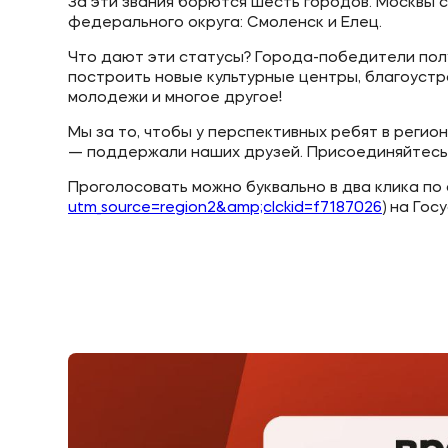
За эти звания борются шесть городов. Москвы с
федерального округа: Смоленск и Елец.
Что дают эти статусы? Города-победители пол
построить новые культурные центры, благоустр
молодежи и многое другое!
Мы за то, чтобы у перспективных ребят в реги
— поддержали наших друзей. Присоединяйтесь 
Проголосовать можно буквально в два клика по 
utm_source=region2&amp;clckid=f7187026
) на Гос