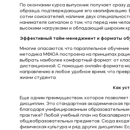
По окончании курса выпускник получает сразу
образца, подтверждающие его квалификацию. В
сотни соискателей, наличие двух специальност
нанимателя сигналом о том, что перед ним чел
высокими нагрузками и обладающий широким кр
Эффективный тайм-менеджмент и форматы об
Многие опасаются, что параллельное обучение
методика МФЮА построена на принципах рацио
выбрать наиболее комфортный формат: от клас
дистанционной. С помощью онлайн-формата мож
направлению в любое удобное время, что прев
жизни студента.
Как ус
Еще одним преимуществом, которое позволяет п
дисциплин. Это стандартная академическая п
благодаря унифицированным образовательным с
практике? Любой учебный план на бакалавриате
общеобразовательных предметов. Сюда входят 
физическая культура и ряд других дисциплин. 