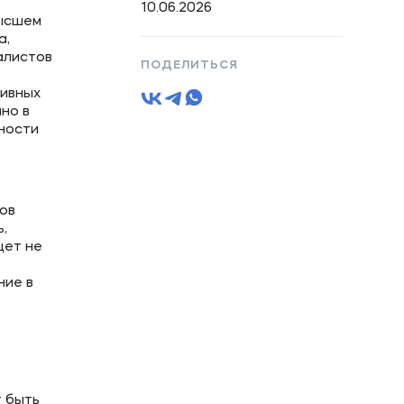
10.06.2026
высшем
а,
алистов
ПОДЕЛИТЬСЯ
тивных
но в
ности
ов
,
щет не
ние в
 быть