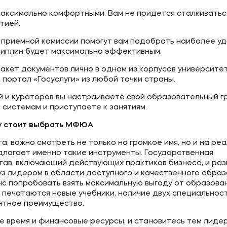
аксимально комфортными. Вам не придется сталкиватьс
тией.
приемной комиссии помогут вам подобрать наиболее у
циплин будет максимально эффективным.
кет документов лично в одном из корпусов университет
 портал «Госуслуги» из любой точки страны.
и кураторов вы настраиваете свой образовательный г
системам и приступаете к занятиям.
у стоит выбрать МФЮА
, важно смотреть не только на громкое имя, но и на ре
лагает именно такие инструменты. Государственная
тав, включающий действующих практиков бизнеса, и раз
з лидером в области доступного и качественного образ
 попробовать взять максимальную выгоду от образован
 печатаются новые учебники, наличие двух специальнос
ентное преимущество.
е время и финансовые ресурсы, и становитесь тем лидер