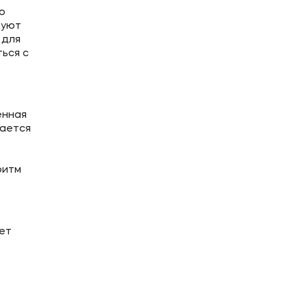
о
дуют
 для
ься с
енная
ается
ритм
ет