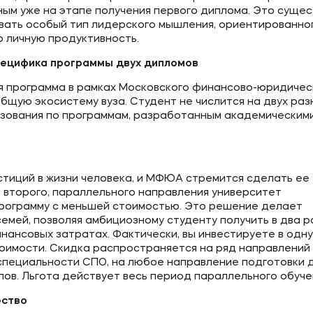
ным уже на этапе получения первого диплома. Это суще
вать особый тип лидерского мышления, ориентированно
ю личную продуктивность.
ецифика программы двух дипломов
я программа в рамках Московского финансово-юридичес
общую экосистему вуза. Студент не числится на двух раз
разования по программам, разработанным академическим
стиций в жизни человека, и МФЮА стремится сделать ее
 второго, параллельного направления университет
рограмму с меньшей стоимостью. Это решение делает
емей, позволяя амбициозному студенту получить в два р
ансовых затратах. Фактически, вы инвестируете в одну
тоимости. Скидка распространяется на ряд направлений
 специальности СПО, на любое направление подготовки 
ов. Льгота действует весь период параллельного обуче
ество