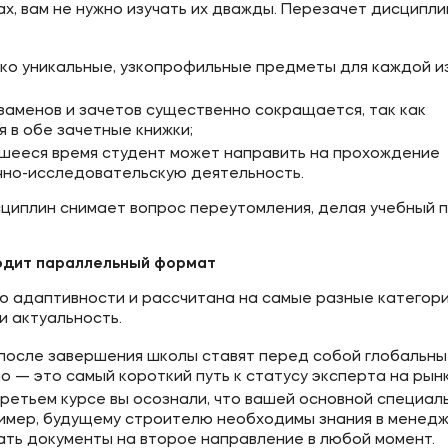
, вам не нужно изучать их дважды. Перезачет дисциплин
о уникальные, узкопрофильные предметы для каждой и
заменов и зачетов существенно сокращается, так как
 в обе зачетные книжки;
ееся время студент может направить на прохождение
учно-исследовательскую деятельность.
иплин снимает вопрос переутомления, делая учебный 
одит параллельный формат
 адаптивности и рассчитана на самые разные категор
и актуальность.
после завершения школы ставят перед собой глобальны
 — это самый короткий путь к статусу эксперта на рынк
третьем курсе вы осознали, что вашей основной специал
пример, будущему строителю необходимы знания в менед
дать документы на второе направление в любой момент.