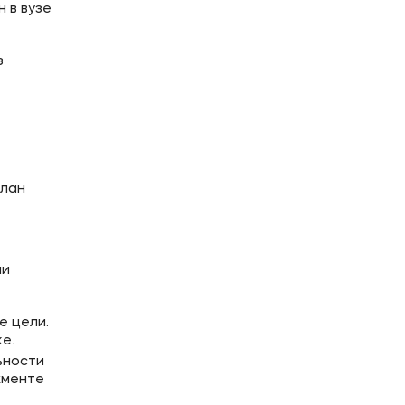
 в вузе
з
план
ии
е цели.
е.
ьности
жменте