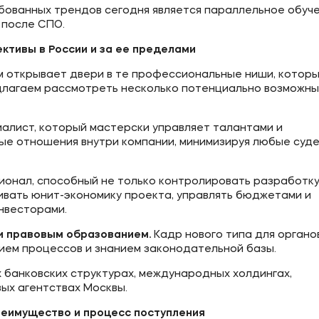
бованных трендов сегодня является параллельное обуче
 после СПО.
ктивы в России и за ее пределами
 открывает двери в те профессиональные ниши, котор
едлагаем рассмотреть несколько потенциально возможны
алист, который мастерски управляет талантами и
е отношения внутри компании, минимизируя любые суд
онал, способный не только контролировать разработк
ивать юнит-экономику проекта, управлять бюджетами и
нвесторами.
и правовым образованием.
Кадр нового типа для органо
ием процессов и знанием законодательной базы.
 банковских структурах, международных холдингах,
ых агентствах Москвы.
реимущество и процесс поступления