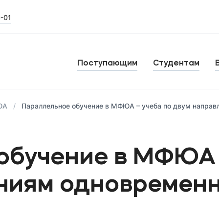
0-01
Поступающим
Студентам
ЮА
Параллельное обучение в МФЮА – учеба по двум напра
обучение в МФЮА 
ниям одновремен