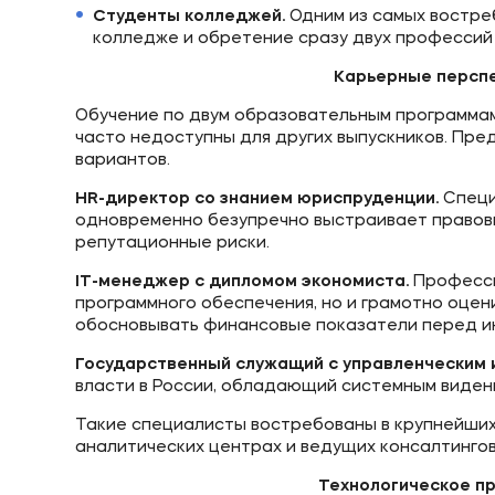
Студенты колледжей.
Одним из самых востре
колледже и обретение сразу двух профессий
Карьерные перспе
Обучение по двум образовательным программам
часто недоступны для других выпускников. Пр
вариантов.
HR-директор со знанием юриспруденции.
Специ
одновременно безупречно выстраивает правовы
репутационные риски.
IT-менеджер с дипломом экономиста.
Професси
программного обеспечения, но и грамотно оцен
обосновывать финансовые показатели перед и
Государственный служащий с управленческим 
власти в России, обладающий системным виден
Такие специалисты востребованы в крупнейших
аналитических центрах и ведущих консалтингов
Технологическое п