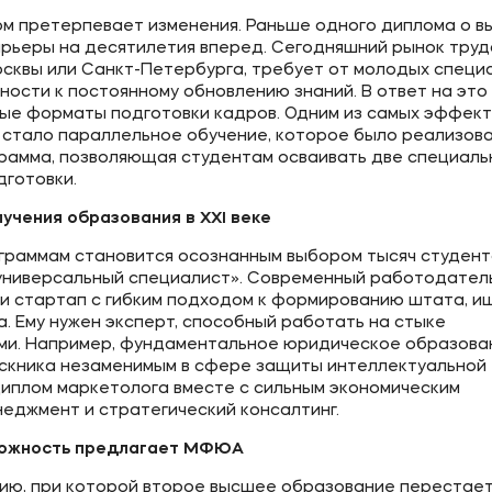
ом претерпевает изменения. Раньше одного диплома о 
рьеры на десятилетия вперед. Сегодняшний рынок труд
осквы или Санкт-Петербурга, требует от молодых специ
ности к постоянному обновлению знаний. В ответ на это
ые форматы подготовки кадров. Одним из самых эффек
стало параллельное обучение, которое было реализова
рамма, позволяющая студентам осваивать две специаль
дготовки.
учения образования в XXI веке
граммам становится осознанным выбором тысяч студент
«универсальный специалист». Современный работодатель
ли стартап с гибким подходом к формированию штата, и
. Ему нужен эксперт, способный работать на стыке
ами. Например, фундаментальное юридическое образова
пускника незаменимым в сфере защиты интеллектуальной
диплом маркетолога вместе с сильным экономическим
еджмент и стратегический консалтинг.
можность предлагает МФЮА
ию, при которой второе высшее образование перестает