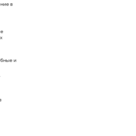
ние в
ые
х
ебные и
у
в