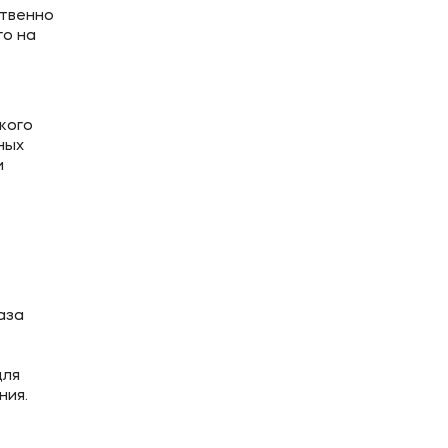
ственно
го на
кого
ных
и
аза
для
ния.