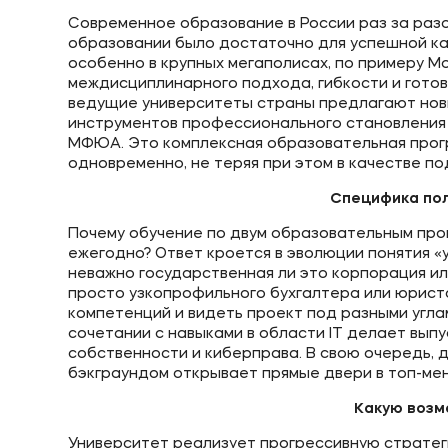
Современное образование в России раз за раз
образовании было достаточно для успешной ка
особенно в крупных мегаполисах, по примеру М
междисциплинарного подхода, гибкости и готов
ведущие университеты страны предлагают нов
инструментов профессионального становления 
МФЮА. Это комплексная образовательная прог
одновременно, не теряя при этом в качестве по
Специфика пол
Почему обучение по двум образовательным про
ежегодно? Ответ кроется в эволюции понятия 
неважно государственная ли это корпорация и
просто узкопрофильного бухгалтера или юриста
компетенций и видеть проект под разными угл
сочетании с навыками в области IT делает вы
собственности и киберправа. В свою очередь, 
бэкграундом открывает прямые двери в топ-мен
Какую воз
Университет реализует прогрессивную стратег