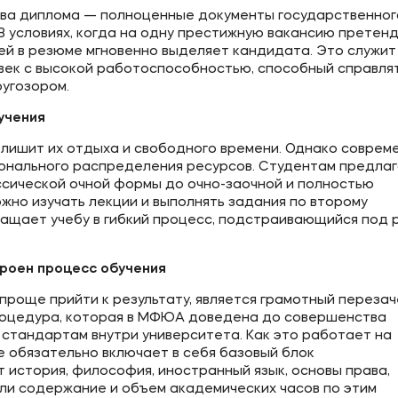
 два диплома — полноценные документы государственног
 условиях, когда на одну престижную вакансию претен
ей в резюме мгновенно выделяет кандидата. Это служит
овек с высокой работоспособностью, способный справлят
угозором.
учения
 лишит их отдыха и свободного времени. Однако соврем
нального распределения ресурсов. Студентам предлаг
сической очной формы до очно-заочной и полностью
но изучать лекции и выполнять задания по второму
ращает учебу в гибкий процесс, подстраивающийся под 
троен процесс обучения
роще прийти к результату, является грамотный перезач
роцедура, которая в МФЮА доведена до совершенства
тандартам внутри университета. Как это работает на
 обязательно включает в себя базовый блок
история, философия, иностранный язык, основы права,
Если содержание и объем академических часов по этим