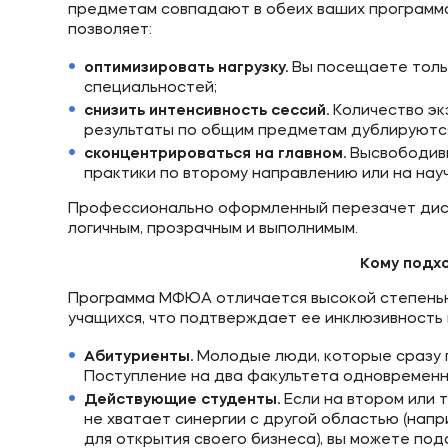
предметам совпадают в обеих ваших программах
позволяет:
оптимизировать нагрузку.
Вы посещаете тольк
специальностей;
снизить интенсивность сессий.
Количество эк
результаты по общим предметам дублируются
сконцентрироваться на главном.
Высвободивш
практики по второму направлению или на на
Профессионально оформленный перезачет дисц
логичным, прозрачным и выполнимым.
Кому подх
Программа МФЮА отличается высокой степенью
учащихся, что подтверждает ее инклюзивность 
Абитуриенты.
Молодые люди, которые сразу 
Поступление на два факультета одновременно
Действующие студенты.
Если на втором или 
не хватает синергии с другой областью (на
для открытия своего бизнеса), вы можете по