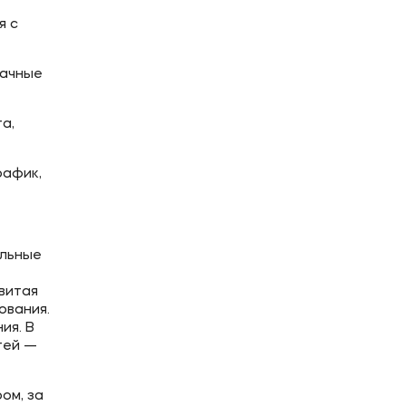
я с
дачные
а,
рафик,
альные
витая
ования.
ия. В
тей —
ом, за