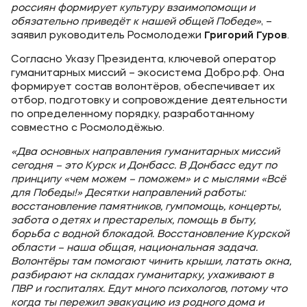
россиян формирует культуру взаимопомощи и
обязательно приведёт к нашей общей Победе»
, –
заявил руководитель Росмолодежи
Григорий Гуров
.
Согласно Указу Президента, ключевой оператор
гуманитарных миссий – экосистема Добро.рф. Она
формирует состав волонтёров, обеспечивает их
отбор, подготовку и сопровождение деятельности
по определенному порядку, разработанному
совместно с Росмолодёжью.
«Два основных направления гуманитарных миссий
сегодня – это Курск и Донбасс. В Донбасс едут по
принципу «чем можем – поможем» и с мыслями «Всё
для Победы!» Десятки направлений работы:
восстановление памятников, гумпомощь, концерты,
забота о детях и престарелых, помощь в быту,
борьба с водной блокадой. Восстановление Курской
области – наша общая, национальная задача.
Волонтёры там помогают чинить крыши, латать окна,
разбирают на складах гуманитарку, ухаживают в
ПВР и госпиталях. Едут много психологов, потому что
когда ты пережил эвакуацию из родного дома и