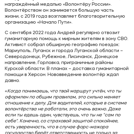
награждённый медалью «Волонтёру России».
Волонтёрством он занимается большую часть
жизни, с 2019 года возглавляет благотворительную
организацию «Начало Пути».
С сентября 2022 года Андрей регулярно отвозит
гуманитарную помощь к мирным жителям в зону СВО.
Активист собрал обширную географию поездок:
Мариуполь, Луганск и города Луганской области –
Северодонецк, Рубежное, Лисичанск, Донецкое
направление, Горловка, приграничные районы
Курской области. В планах – доставка гуманитарной
помощи в Херсон. Нововведение волонтёр ждал
давно.
«
Когда понимаешь, что твой маршрут учтён, что ты
оформлен по общим правилам, это сильно меняет
отношение к делу. Для водителей, которые в системе
волонтёрства не работали, это очень важно. Даже
если ты едешь один, чувствуешь, что ты не "сам по
себе". Конечно, со страховой защитой спокойнее,
есть уверенность, что в случае форс-мажора
государство берёт ответственность не только за