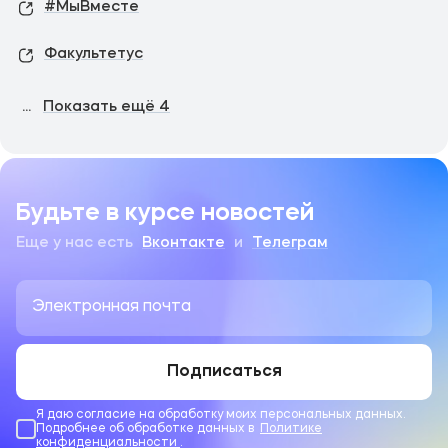
#МыВместе
Факультетус
...
Показать ещё
4
Будьте в курсе новостей
Еще у нас есть
Вконтакте
и
Телеграм
Подписаться
Я даю согласие на обработку моих персональных данных.
Подробнее об обработке данных в
Политике
конфиденциальности
.