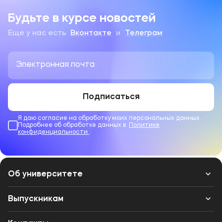
Будьте в курсе новостей
Еще у нас есть
Вконтакте
и
Телеграм
Подписаться
Я даю согласие на обработку моих персональных данных.
Подробнее об обработке данных в
Политике
конфиденциальности
.
Об университете
Лицензии и документы
Выпускникам
Сведения об образовательной организации