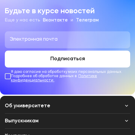
Будьте в курсе новостей
Еще у нас есть
Вконтакте
и
Телеграм
Подписаться
Я даю согласие на обработку моих персональных данных.
Подробнее об обработке данных в
Политике
конфиденциальности
.
Об университете
Лицензии и документы
Выпускникам
Сведения об образовательной организации