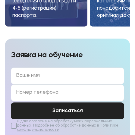
(сведения о владельце) и
категориям по
4-5 (регистрация)
понадобится с
паспорта.
оригинал докум
Заявка на обучение
Записаться
Я даю согласие на обработку моих персональных
данных. Подробнее об обработке данных в
Политике
конфиденциальности
.