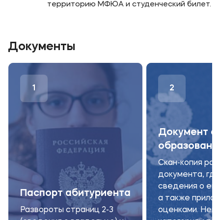
территорию МФЮА и студенческий билет.
Документы
1
2
Документ о
образовани
Скан-копия ра
документа, где
сведения о его
Паспорт абитуриента
а также прило
Развороты страниц 2-3
оценками. Нек