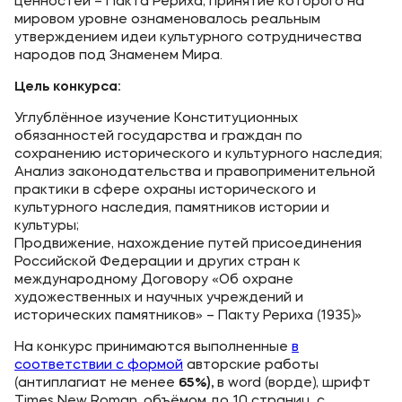
ценностей – Пакта Рериха, принятие которого на
мировом уровне ознаменовалось реальным
утверждением идеи культурного сотрудничества
народов под Знаменем Мира.
Цель конкурса:
Углублённое изучение Конституционных
обязанностей государства и граждан по
сохранению исторического и культурного наследия;
Анализ законодательства и правоприменительной
практики в сфере охраны исторического и
культурного наследия, памятников истории и
культуры;
Продвижение, нахождение путей присоединения
Российской Федерации и других стран к
международному Договору «Об охране
художественных и научных учреждений и
исторических памятников» – Пакту Рериха (1935)»
На конкурс принимаются выполненные
в
соответствии с формой
авторские работы
(антиплагиат не менее
65%),
в word (ворде), шрифт
Times New Roman, объёмом до 10 страниц, с