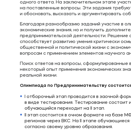
одного ответа. На заключительном этапе учас
на поставленные вопросы. Эти задания требуют
и обосновать, высказать и аргументировать со
Благодаря разнообразию заданий участие в ол
экономические знания, но и получить дополните
предпринимательской деятельности. Решение 
способствует развитию умения критически осм
общественной и политической жизни с экономич
вопросам с применением элементов научного а
Поиск ответов на вопросы, сформулированные в
некоторый опыт применения экономических знан
реальной жизни.
Олимпиада по Предпринимательству состоится 
I отборочный этап проводится в заочной фо
в виде тестирования. Тестирование состоит из
обучающийся переходит на II этап.
II этап состоится в очном формате на базе
регионов через ВКС. На II этапе обучающиес
согласно своему уровню образования.