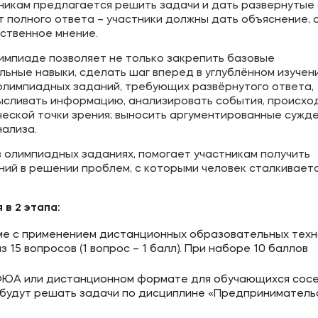
тникам предлагается решить задачи и дать развернутые
 полного ответа – участники должны дать объяснение, 
бственное мнение.
импиаде позволяет не только закрепить базовые
льные навыки, сделать шаг вперед в углублённом изучен
олимпиадных заданий, требующих развёрнутого ответа,
ысливать информацию, анализировать события, происхо
еской точки зрения; выносить аргументированные сужде
нализа.
 олимпиадных заданиях, помогает участникам получить
ий в решении проблем, с которыми человек сталкиваетс
в 2 этапа:
рме с применением дистанционных образовательных техн
 15 вопросов (1 вопрос – 1 балл). При наборе 10 баллов
 МФЮА или дистанционном формате для обучающихся сос
я будут решать задачи по дисциплине «Предприниматель