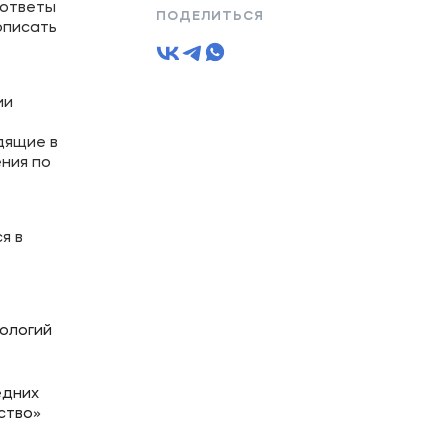
 ответы
ПОДЕЛИТЬСЯ
описать
ии
дящие в
ния по
я в
ологий
едних
ство»