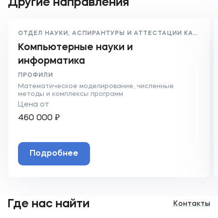
Другие направления
секции, поддерживает в организации новых
или
Электронную приемную комиссию
(только
Студенты проходят практику в
для поступления в колледж или для перевода
мероприятий.
Федеральных органах исполнительной
из других университетов).
ОТДЕЛ НАУКИ, АСПИРАНТУРЫ И АТТЕСТАЦИИ КАДРОВ ВЫСШЕЙ КВАЛИФИКАЦИИ
власти Российской Федерации, в органах
Студенческая активность распределяется
Компьютерные науки и
государственного и муниципального
на несколько направлений:
информатика
управления, правоохранительных органах,
волонтерский центр: студенты посещают
крупных государственных и частных
ПРОФИЛИ
детские дома и больницы, где помогают
организациях, где студенты, хорошо
Математическое моделирование, численные
методы и комплексы программ
детям, развлекают их и дарят такие нужные
зарекомендовавшие себя во время
Цена от
положительные эмоции, также волонтеры
практики, в большинстве случаев остаются
460 000 ₽
ухаживают за животными в приютах,
на постоянную работу.
принимают участие в посадках деревьев, в
В процессе подготовки студенты получают
проведении субботников, экологических
не только основательные теоретические
акций;
Подробнее
знания, необходимые в профессии, но и
научная и культурно-массовая
практические навыки. Результатом обучения
деятельность: здесь каждый может
в университете становится полная
проявить себя в роли руководителя или
готовность студента к профильной
Где нас найти
Контакты
организатора мероприятий, как
деятельности, наличие портфолио и