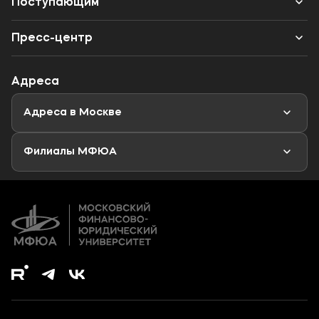
Партнеры
Поступающим
Конкурс ППС
Одно окно
Бакалавриат
Калькулятор ЕГЭ
Наука
Пресс-центр
Специалитет
Профориентационный тест
Объявления
Адреса
Магистратура
Мероприятия
Новости
Адреса в Москве
Аспирантура
Второе высшее образование
Филиалы МФЮА
Дополнительное образование