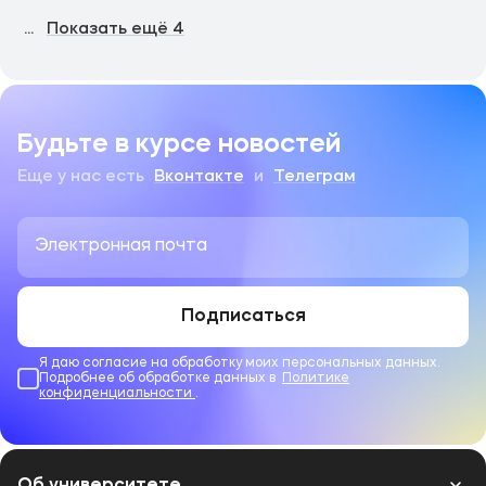
...
Показать ещё
4
Будьте в курсе новостей
Еще у нас есть
Вконтакте
и
Телеграм
Подписаться
Я даю согласие на обработку моих персональных данных.
Подробнее об обработке данных в
Политике
конфиденциальности
.
Об университете