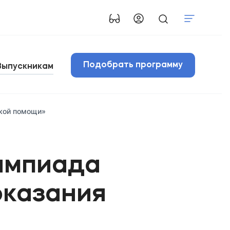
Подобрать программу
Выпускникам
ской помощи»
импиада
оказания