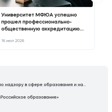
Университет МФЮА успешно
Пра
прошел профессионально-
общественную аккредитацию
ключевых юридических
16 июл 2026
10 и
направлений подготовки
Федеральная служба по надзору в сфере образования и науки
«Российское образование»