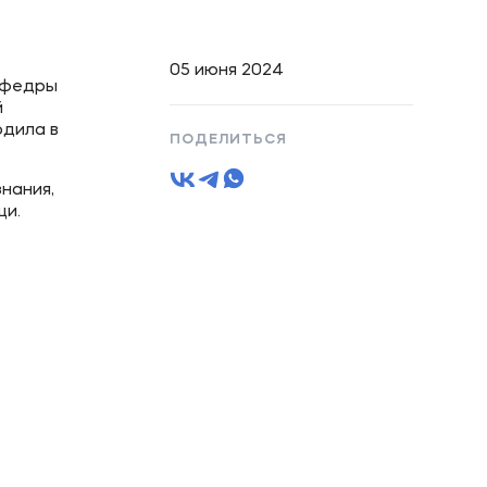
05 июня 2024
афедры
й
одила в
ПОДЕЛИТЬСЯ
нания,
щи.