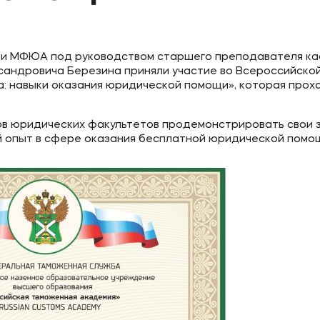
ики МФЮА под руководством старшего преподавателя к
сандровича Березина приняли участие во Всероссийско
: навыки оказания юридической помощи», которая прох
ов юридических факультетов продемонстрировать свои з
ый опыт в сфере оказания бесплатной юридической помо