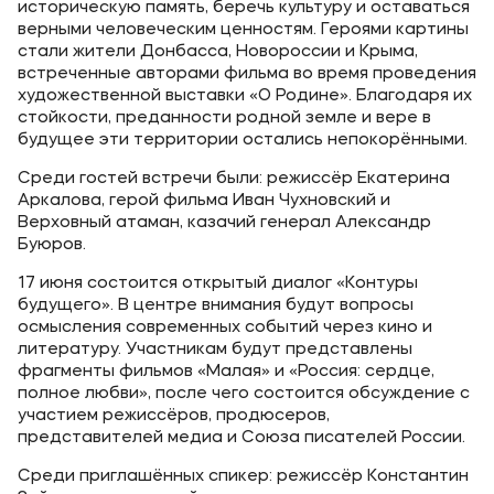
историческую память, беречь культуру и оставаться
верными человеческим ценностям. Героями картины
стали жители Донбасса, Новороссии и Крыма,
встреченные авторами фильма во время проведения
художественной выставки «О Родине». Благодаря их
стойкости, преданности родной земле и вере в
будущее эти территории остались непокорёнными.
Среди гостей встречи были: режиссёр Екатерина
Аркалова, герой фильма Иван Чухновский и
Верховный атаман, казачий генерал Александр
Буюров.
17 июня состоится открытый диалог «Контуры
будущего». В центре внимания будут вопросы
осмысления современных событий через кино и
литературу. Участникам будут представлены
фрагменты фильмов «Малая» и «Россия: сердце,
полное любви», после чего состоится обсуждение с
участием режиссёров, продюсеров,
представителей медиа и Союза писателей России.
Среди приглашённых спикер: режиссёр Константин