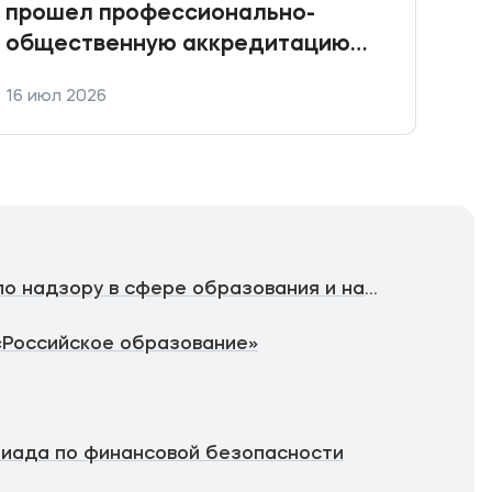
прошел профессионально-
общественную аккредитацию
ключевых юридических
16 июл 2026
10 и
направлений подготовки
Федеральная служба по надзору в сфере образования и науки
«Российское образование»
иада по финансовой безопасности