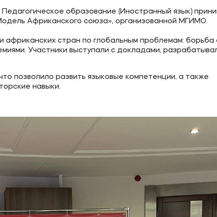
ия Педагогическое образование (Иностранный язык) прин
Модель Африканского союза», организованной МГИМО.
и африканских стран по глобальным проблемам: борьба 
емиями. Участники выступали с докладами, разрабатыва
 что позволило развить языковые компетенции, а также
торские навыки.