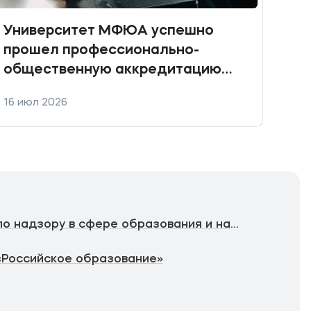
Университет МФЮА успешно
Пра
прошел профессионально-
общественную аккредитацию
ключевых юридических
16 июл 2026
10 и
направлений подготовки
Федеральная служба по надзору в сфере образования и науки
«Российское образование»