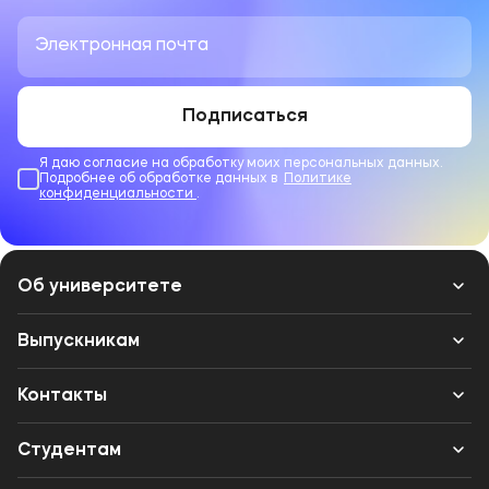
Подписаться
Я даю согласие на обработку моих персональных данных.
Подробнее об обработке данных в
Политике
конфиденциальности
.
Об университете
Лицензии и документы
Выпускникам
Сведения об образовательной организации
Контакты
Выпускникам
Структура
Банковские реквизиты
Студентам
Международное сотрудничество
Одно окно