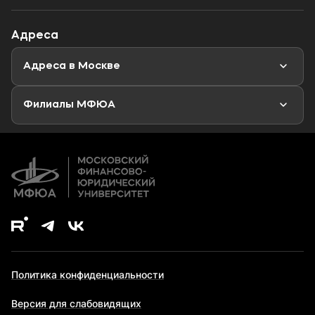
Специалитет
Профориентационный тест
Объявления
Адреса
Магистратура
Мероприятия
Новости
Адреса в Москве
Аспирантура
Второе высшее образование
Филиалы МФЮА
Дополнительное образование
Политика конфиденциальности
Версия для слабовидящих