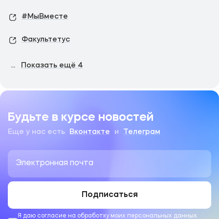
#МыВместе
Факультетус
...
Показать ещё
4
Будьте в курсе новостей
Еще у нас есть
Вконтакте
и
Телеграм
Подписаться
Я даю согласие на обработку моих персональных данных.