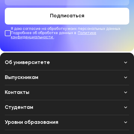
Подписаться
Я даю согласие на обработку моих персональных данных.
Подробнее об обработке данных в
Политике
конфиденциальности
.
Об университете
Лицензии и документы
Выпускникам
Сведения об образовательной организации
Контакты
Выпускникам
Структура
Банковские реквизиты
Студентам
Международное сотрудничество
Одно окно
Вход в личный кабинет
Уровни образования
Музейно-выставочный центр МФЮА
Вакансии
Центр карьеры