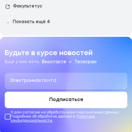
Факультетус
...
Показать ещё
4
Будьте в курсе новостей
Еще у нас есть
Вконтакте
и
Телеграм
Подписаться
Я даю согласие на обработку моих персональных данных.
Подробнее об обработке данных в
Политике
конфиденциальности
.