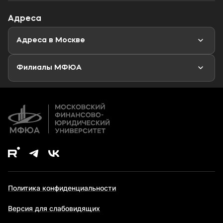
Профориентационный тест
Объявления
Адреса
Магистратура
Мероприятия
Новости
Адреса в Москве
Аспирантура
Второе высшее образование
Филиалы МФЮА
Дополнительное образование
Политика конфиденциальности
Версия для слабовидящих