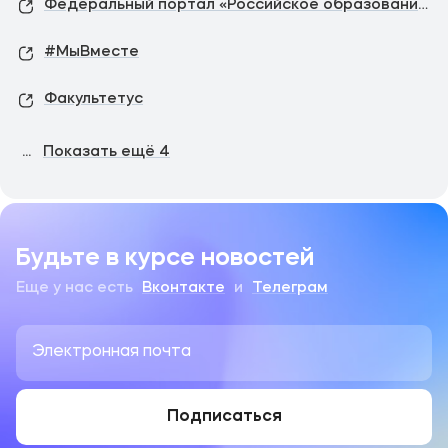
Федеральный портал «Российское образование»
#МыВместе
Факультетус
...
Показать ещё
4
Будьте в курсе новостей
Еще у нас есть
Вконтакте
и
Телеграм
Подписаться