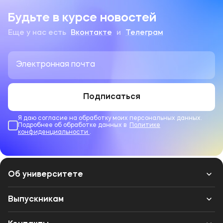
Будьте в курсе новостей
Еще у нас есть
Вконтакте
и
Телеграм
Подписаться
Я даю согласие на обработку моих персональных данных.
Подробнее об обработке данных в
Политике
конфиденциальности
.
Об университете
Лицензии и документы
Выпускникам
Сведения об образовательной организации