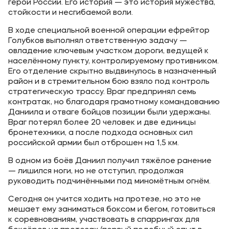
герой России. Его история — это история мужества,
стойкости и несгибаемой воли.
В ходе специальной военной операции ефрейтор
Голубков выполнял ответственную задачу —
овладение ключевым участком дороги, ведущей к
населённому пункту, контролируемому противником.
Его отделение скрытно выдвинулось в назначенный
район и в стремительном бою взяло под контроль
стратегическую трассу. Враг предпринял семь
контратак, но благодаря грамотному командованию
Даниила и отваге бойцов позиции были удержаны.
Враг потерял более 20 человек и две единицы
бронетехники, а после подхода основных сил
российской армии был отброшен на 1,5 км.
В одном из боёв Даниил получил тяжёлое ранение
— лишился ноги, но не отступил, продолжая
руководить подчинёнными под миномётным огнём.
Сегодня он учится ходить на протезе, но это не
мешает ему заниматься боксом и бегом, готовиться
к соревнованиям, участвовать в спаррингах для