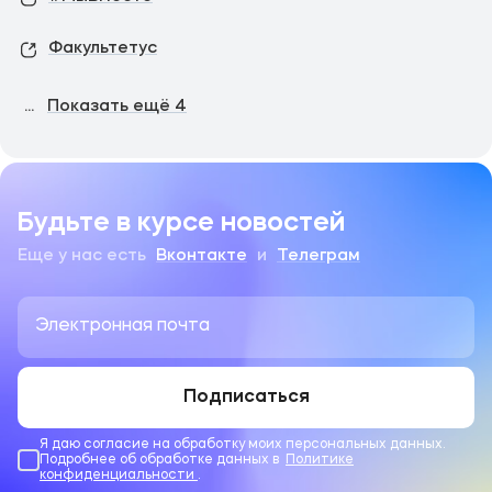
Факультетус
...
Показать ещё
4
Будьте в курсе новостей
Еще у нас есть
Вконтакте
и
Телеграм
Подписаться
Я даю согласие на обработку моих персональных данных.
Подробнее об обработке данных в
Политике
конфиденциальности
.