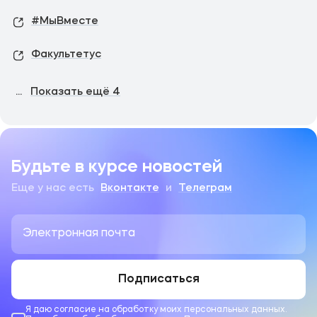
#МыВместе
Факультетус
...
Показать ещё
4
Будьте в курсе новостей
Еще у нас есть
Вконтакте
и
Телеграм
Подписаться
Я даю согласие на обработку моих персональных данных.