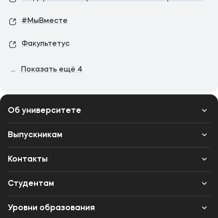
#МыВместе
Факультетус
...
Показать ещё
4
Об университете
Лицензии и документы
Выпускникам
Сведения об образовательной организации
Контакты
Выпускникам
Структура
Банковские реквизиты
Студентам
Международное сотрудничество
Одно окно
Вход в личный кабинет
Уровни образования
Музейно-выставочный центр МФЮА