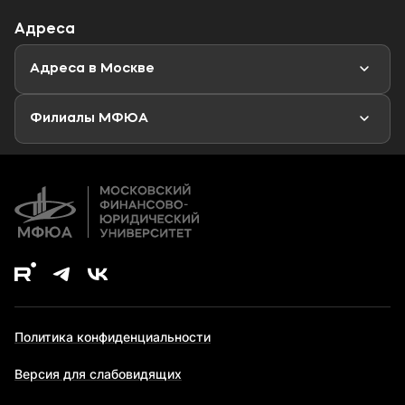
Профориентационный тест
Объявления
Адреса
Магистратура
Мероприятия
Новости
Адреса в Москве
Аспирантура
Второе высшее образование
Филиалы МФЮА
Дополнительное образование
Политика конфиденциальности
Версия для слабовидящих