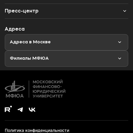
Конкурс ППС
Одно окно
Бакалавриат
Калькулятор ЕГЭ
Наука
Пресс-центр
Специалитет
Профориентационный тест
Объявления
Адреса
Магистратура
Мероприятия
Новости
Адреса в Москве
Аспирантура
Второе высшее образование
Филиалы МФЮА
Дополнительное образование
Политика конфиденциальности