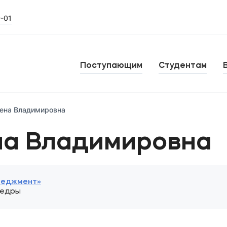
0-01
Поступающим
Студентам
лена Владимировна
на Владимировна
неджмент»
федры