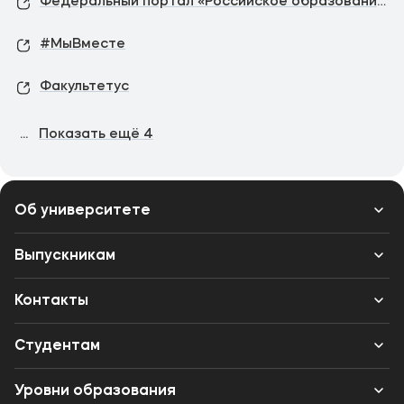
Федеральный портал «Российское образование»
#МыВместе
Факультетус
...
Показать ещё
4
Об университете
Лицензии и документы
Выпускникам
Сведения об образовательной организации
Контакты
Выпускникам
Структура
Банковские реквизиты
Студентам
Международное сотрудничество
Одно окно
Вход в личный кабинет
Уровни образования
Музейно-выставочный центр МФЮА