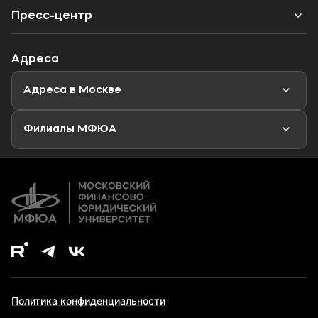
Бакалавриат
Калькулятор ЕГЭ
Наука
Пресс-центр
Специалитет
Профориентационный тест
Объявления
Адреса
Магистратура
Мероприятия
Новости
Адреса в Москве
Аспирантура
Второе высшее образование
Филиалы МФЮА
Дополнительное образование
Политика конфиденциальности