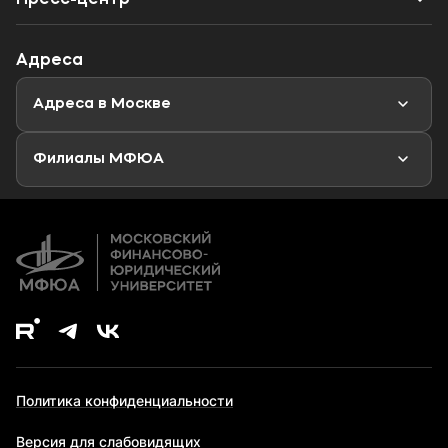
Специалитет
Профориентационный тест
Объявления
Адреса
Магистратура
Мероприятия
Новости
Адреса в Москве
Аспирантура
Второе высшее образование
Филиалы МФЮА
Дополнительное образование
Политика конфиденциальности
Версия для слабовидящих