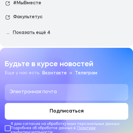
#МыВместе
Факультетус
...
Показать ещё
4
Будьте в курсе новостей
Еще у нас есть
Вконтакте
и
Телеграм
Подписаться
Я даю согласие на обработку моих персональных данных.
Подробнее об обработке данных в
Политике
конфиденциальности
.