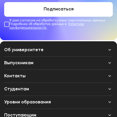
Подписаться
Я даю согласие на обработку моих персональных данных.
Подробнее об обработке данных в
Политике
конфиденциальности
.
Об университете
Лицензии и документы
Выпускникам
Сведения об образовательной организации
Контакты
Выпускникам
Структура
Банковские реквизиты
Студентам
Международное сотрудничество
Одно окно
Вход в личный кабинет
Уровни образования
Музейно-выставочный центр МФЮА
Вакансии
Центр карьеры
Колледж (СПО)
Партнеры
Поступающим